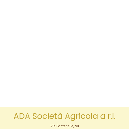
ADA Società Agricola a r.l.
Via Fontanelle, 98