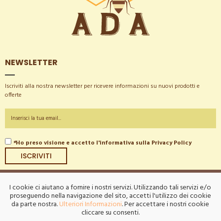
NEWSLETTER
Iscriviti alla nostra newsletter per ricevere informazioni su nuovi prodotti e
offerte
*
Ho preso visione e accetto l'informativa sulla
Privacy Policy
ISCRIVITI
I cookie ci aiutano a fornire i nostri servizi. Utilizzando tali servizi e/o
proseguendo nella navigazione del sito, accetti l'utilizzo dei cookie
Chi Siamo
Privacy
Site Map
Spedizioni
Ordini & Resi
da parte nostra.
Ulteriori Informazioni
. Per accettare i nostri cookie
cliccare su consenti.
Contattaci