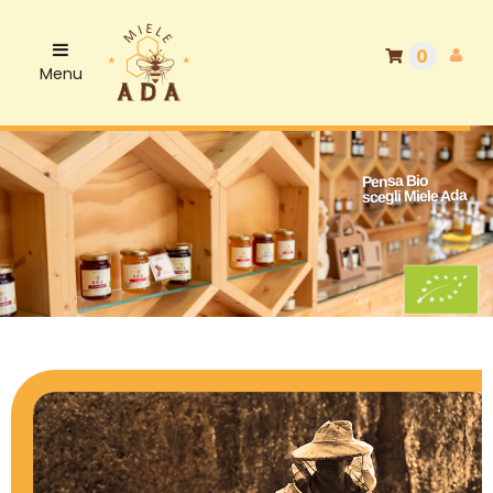
0
Menu
Pensa Bio
scegli Miele Ada