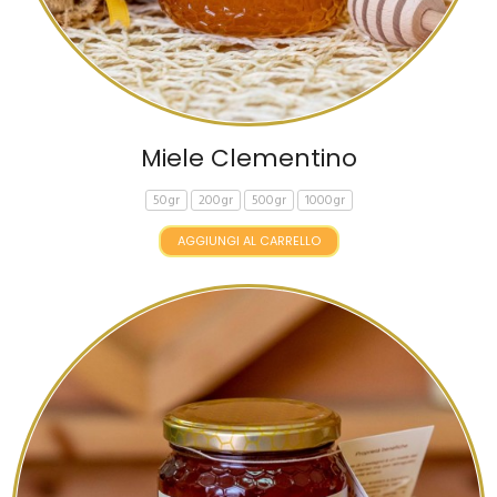
Miele Clementino
50gr
200gr
500gr
1000gr
AGGIUNGI AL CARRELLO