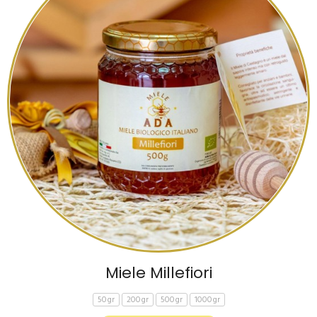
Miele Millefiori
50gr
200gr
500gr
1000gr