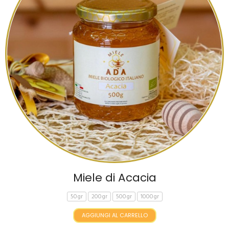
Miele di Acacia
50gr
200gr
500gr
1000gr
AGGIUNGI AL CARRELLO