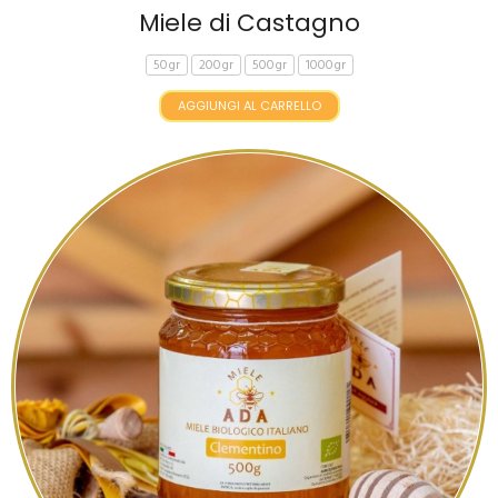
Miele di Castagno
50gr
200gr
500gr
1000gr
AGGIUNGI AL CARRELLO