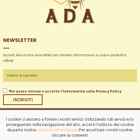
NEWSLETTER
Iscriviti alla nostra newsletter per ricevere informazioni su nuovi prodotti e
offerte
*
Ho preso visione e accetto l'informativa sulla
Privacy Policy
ISCRIVITI
I cookie ci aiutano a fornire i nostri servizi. Utilizzando tali servizi e/o
proseguendo nella navigazione del sito, accetti l'utilizzo dei cookie
da parte nostra.
Ulteriori Informazioni
. Per accettare i nostri cookie
Chi Siamo
Privacy
Site Map
Spedizioni
Ordini & Resi
cliccare su consenti.
Contattaci