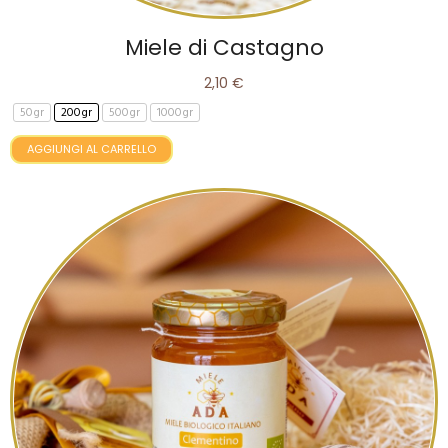
Miele di Castagno
2,10 €
50gr
200gr
500gr
1000gr
AGGIUNGI AL CARRELLO