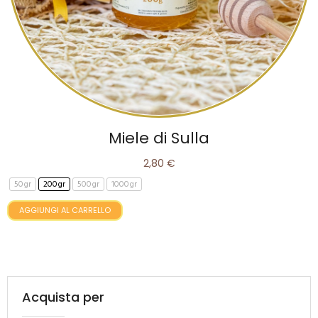
Miele di Sulla
2,80 €
50gr
200gr
500gr
1000gr
AGGIUNGI AL CARRELLO
Acquista per