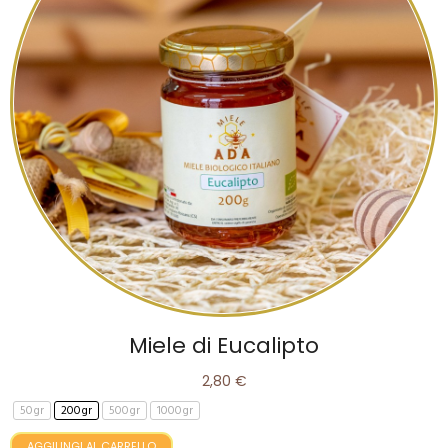
Miele di Eucalipto
2,80 €
50gr
200gr
500gr
1000gr
AGGIUNGI AL CARRELLO