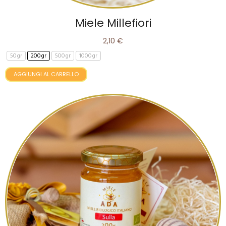
Miele Millefiori
2,10 €
50gr
200gr
500gr
1000gr
AGGIUNGI AL CARRELLO