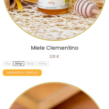
Miele Clementino
2,10 €
50gr
200gr
500gr
1000gr
AGGIUNGI AL CARRELLO