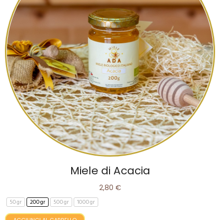
Miele di Acacia
2,80 €
50gr
200gr
500gr
1000gr